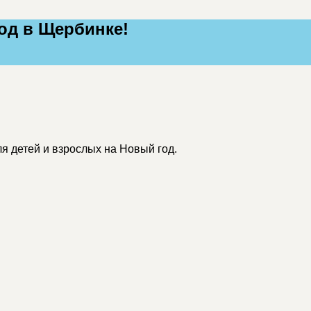
од в Щербинке!
я детей и взрослых на Новый год.
и