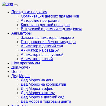
Праздники под ключ
Организация детских праздников
Авторские программы
Квесты на детский праздник
Выпускной в детский сад под ключ
Аниматоры
Заказать аниматора недорого
Поздравление белого медведя
Аниматор в детский сад
Аниматор на свадьбу
Аниматор на выпускной
Аниматор детский
Шоу программы
Доп.услуги
Цены
Дед Мороз
Дед Мороз на дом
Дед Мороз на корпоратив
Дед Мороз в офис
Дед Мороз в школу
Дед Мороз в детский сад
Дед мороз в торговый центр
Контакты