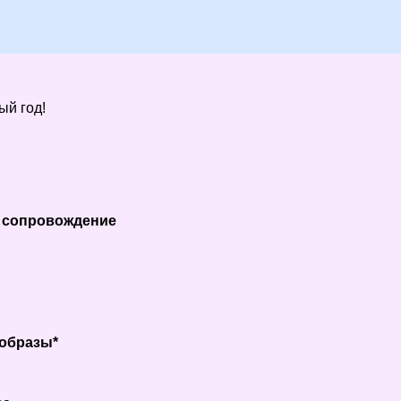
ый год!
е сопровождение
 образы*