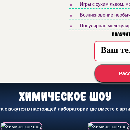
.
Игры с сухим льдом, 
.
Возникновение необыч
.
Популярная молекулярн
Получит
Рас
Химическое шоу
та окажутся в настоящей лаборатории где вместе с ар