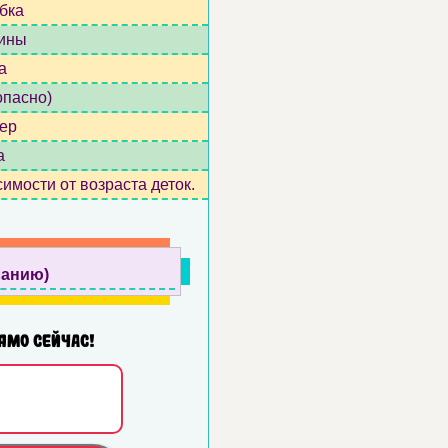
бка
ины
а
опасно)
ер
а
имости от возраста деток.
ланию)
ямо сейчас!