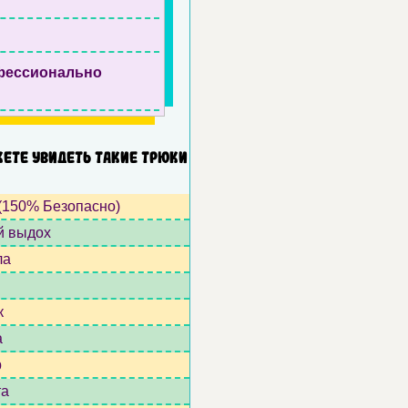
фессионально
ете увидеть такие трюки
(150% Безопасно)
й выдох
ла
к
а
р
та