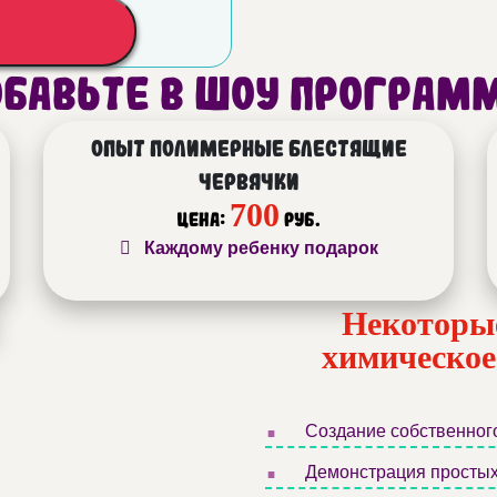
бавьте в шоу програм
Опыт полимерные блестящие
червячки
700
Цена:
руб.
Каждому ребенку подарок
Некоторые
химическое
.
Создание собственного
.
Демонстрация простых