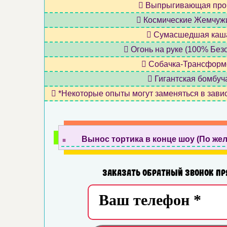
Выпрыгивающая про
Космические Жемчуж
Сумасшедшая каш
Огонь на руке (100% Без
Собачка-Трансформ
Гигантская бомбуч
*Некоторые опыты могут заменяться в завис
.
Вынос тортика в конце шоу (По же
Заказать обратный звонок пр