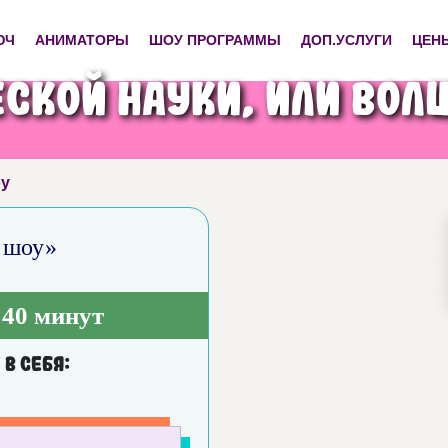
ЮЧ
АНИМАТОРЫ
ШОУ ПРОГРАММЫ
ДОП.УСЛУГИ
ЦЕН
ской науки, или во
оу
 шоу»
40 минут
в себя: