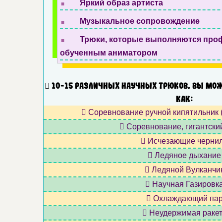
Яркий образ артиста
.
Музыкальное сопровождение
.
Трюки, которые выполняются про
обученным аниматором
10-15 различных научных трюков, вы мож
как:
Соревнование ручной кипятильник 
Соревнование, гигантски
Исчезающие черни
Ледяное дыхание
Ледяной Вулканчи
Научная Газировк
Охлаждающий па
Неудержимая раке