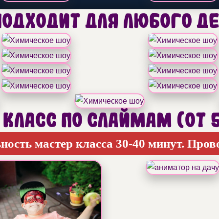
одходит для любого д
класс по слаймам (От 
сть мастер класса 30-40 минут. Прово