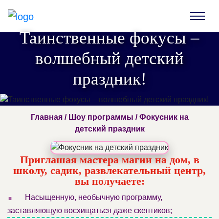
Таинственные фокусы –
волшебный детский
праздник!
Главная
/
Шоу программы
/ Фокусник на
детский праздник
Приглашая мастера магии на дом, в
школу, садик, развлекательный центр,
вы получаете:
.
Насыщенную, необычную программу,
заставляющую восхищаться даже скептиков;