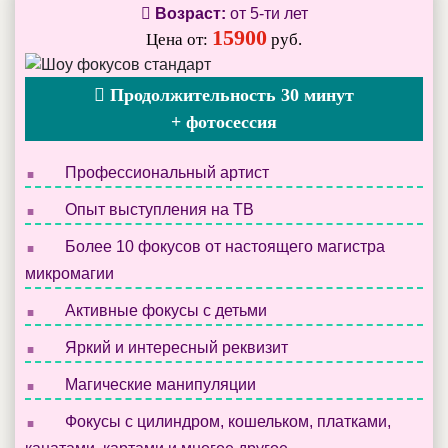
Возраст:
от 5-ти лет
15900
Цена от:
руб.
Продолжительность 30 минут
+ фотосессия
.
Профессиональный артист
.
Опыт выступления на ТВ
.
Более 10 фокусов от настоящего магистра
микромагии
.
Активные фокусы с детьми
.
Яркий и интересный реквизит
.
Магические манипуляции
.
Фокусы с цилиндром, кошельком, платками,