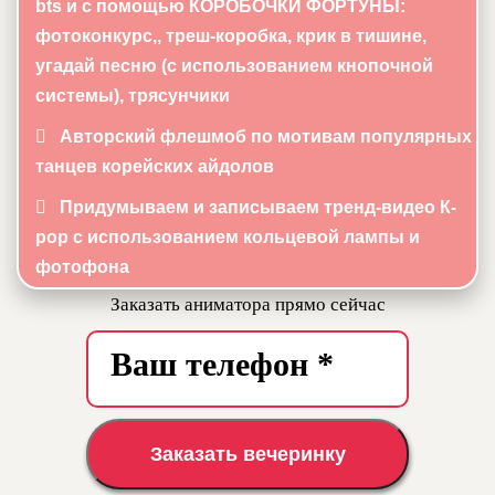
bts и с помощью КОРОБОЧКИ ФОРТУНЫ:
фотоконкурс,, треш-коробка, крик в тишине,
угадай песню (с использованием кнопочной
системы), трясунчики
Авторский флешмоб по мотивам популярных
танцев корейских айдолов
Придумываем и записываем тренд-видео К-
pop с использованием кольцевой лампы и
фотофона
Заказать аниматора прямо сейчас
Заказать вечеринку